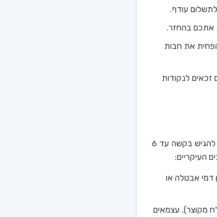
תשלום עודף.
 אתכם בהחזר.
הפחית את חבות
ם זכאים לנקודות
הגשת בקשה להחזר מס היא תהליך פשוט יחסית, אך דורש תשומת לב לפרטים. ניתן להגיש בקשה עד 6
ון דמי אבטלה או
ייבים בדו"ח שנתי יכולים להשתמש בטופס 135 (דו"ח מקוצר). עצמאים