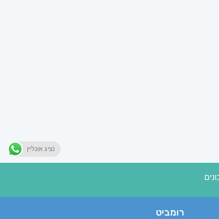
נציג אונליין
נים
רומביט