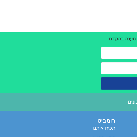
נו מענה בהקדם
נים
רומביט
תכירו אותנו