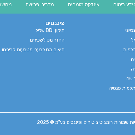
ידע ביטוח
אינדקס מומחים
מדריכי פרישה
מחשבו
פיננסים
סיוני
תיקון BDI שלילי
ל
החזר מס לשכירים
למות
תיאום מס לבעלי מטבעות קריפטו
ה
ה
ישה
למות פנסיה
ת שמורות רומביט ביטוחים ופיננסים בע"מ © 2025