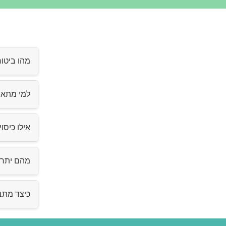
מהו ביטו
ביטוח רומ
למי מתאי
ועד נזקי ר
אילו כיסו
הפוליסה כ
מהם יתרו
ביטוח רו
כיצד מתב
הטיפול ב
התהליך נע