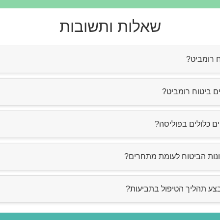
שאלות ותשובות
ח רומביט?
ביט הינו פתרון ביטוחי מקיף המציע כיסויים נרחבים למגוון סיכונים –
ם ביטוח רומביט?
כוש.
יים כלולים בפוליסה?
וללת כיסויים כגון נזקי רכוש, תאונות אישיות, סיוע בדרכים ועוד.
נות הביטוח לעומת מתחרים?
מביט מתאפיין בשירות מקצועי, מחירים תחרותיים ותמיכה מקיפה בכל
צע תהליך הטיפול בתביעות?
תביעות.
שה בצורה מהירה ושקופה, עם ליווי צמוד של מומחי הביטוח בכל של