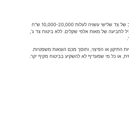
נהיגה ברכב כרוכה בסיכונים יומיומיים, וגם נהגים זהירים עלולים לגרום לנזק לרכוש של אחרים. תאונה קלה שפוגעת ברכב של צד שלישי עשויה לעלות 10,000-20,000 ש"ח
פר רכבים – יכול להוביל לתביעה של מאות אלפי שקלים. ללא ביטוח צד ג',
.
ת התיקון או הפיצוי, וחוסך מכם הוצאות משפטיות.
ת, או כל מי שמעדיף לא להשקיע בביטוח מקיף יקר.