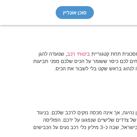
סוכן אונליין
חסכונית תחת קטגוריית
ביטוחי רכב
, שנועדה להגן
יחים לכם כיסוי ששומר על הכיס שלכם מפני תביעות
לו לנהוג בראש שקט בלי לשבור את הכיס.
נהיגה, אך אינה מכסה נזקים לרכב שלכם. בניגוד
של צדדים שלישיים שנפגעו על ידכם. הפוליסה
משלמת פיצויים לנזקי רכוש עד תקרה מוגדרת (למשל, 1 מיליון ש"ח), וחוסכת מכם הוצאות משפטיות ותשלומים גבוהים. בישראל, שבה כ-3 מיליון כלי רכב נעים על הכבישים