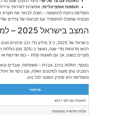
תאונות עם צד שלישי:
פיצוי לנזקים שנגרמו ל
תוספות אופציונליות:
אפשרות לשירותי גרירה א
מבטיח שתוכלו להתמודד עם תביעות של צדדים שלישי
המצב בישראל 2025 – למה הרכב שלכם זקוק לביטוח הזה?
מקרים בשנה, אך גם תאונות קלות – כמו שריטות או 
בנוסף, התלות ברכב גוברת – משפחות, עובדים ובעלי
רומביט נותן מענה לסיכונים האלה, עם כיסוי זול וי
והפוליסה היא פתרון חסכוני לכל נהג.
פרמטר
תאונות עם נזקי רכוש
עלות חודשית ממוצעת