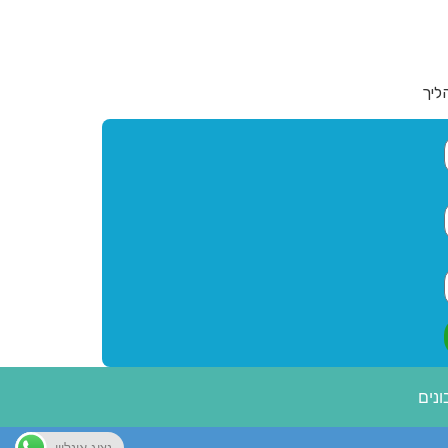
ליך
נים
נציג אונליין