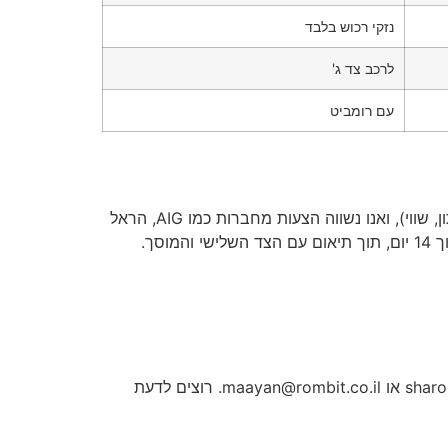
נזקי רכוש בלבד
לרכב צד ג'
עם רומביט
עם פרטי הרכב (דגם, שנתון, שווי), ואנו נשווה הצעות מחברות כמו AIG, הראל
סך.
sharo
או
maayan@rombit.co.il
. רוצים לדעת