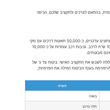
500 ש"ח או 1 מיליון ש"ח) ואת ההשתתפות העצמית, בהתאם לצרכים ולתקציב שלכם. הכיסוי
בישראל של 2025, כ-3 מיליון כלי רכב פרטיים נעים על הכבישים, והסיכונים לתאונות עם נזקי רכוש נשארים גבוהים. לפי נתונים עדכניים, כ-50,000 תאונות דרכים עם נזקי
רכוש מדווחות מדי שנה, כאשר כ-30% מהן כוללות נזקים לצד שלישי בלבד, עם עלויות תיקון ממוצעות של 10,000-20,000 ש"ח לרכב. גניבות רכב עומדות על כ-10,000
ינם מבוטחים.
לולה לשבש את התקציב האישי. ביטוח צד ג' של
 הרפורמה בענף הביטוח הוזילה את הפרמיות,
הערה
בשנה
תלוי ברכב