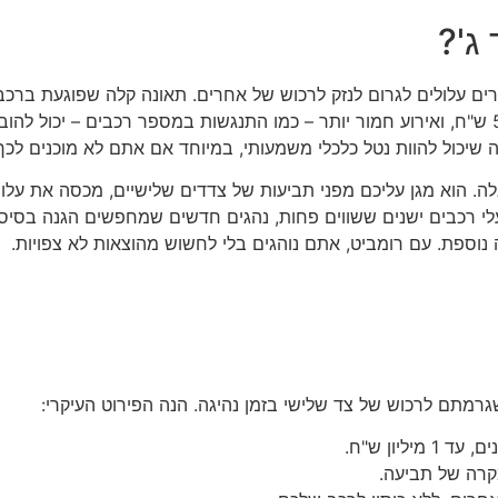
ג'?
לתיקון, פגיעה בגדר או מבנה עלולה להגיע ל-50,000 ש"ח, ואירוע חמור יותר – כמו התנגשות במס
יכול להוות נטל כלכלי משמעותי, במיוחד אם אתם לא מוכנים לכך
לה. הוא מגן עליכם מפני תביעות של צדדים שלישיים, מכסה את עלויו
בעלי רכבים ישנים ששווים פחות, נהגים חדשים שמחפשים הגנה בסיסי
נוספת. עם רומביט, אתם נוהגים בלי לחשוש מהוצאות לא צפויות.
גרמתם לרכוש של צד שלישי בזמן נהיגה. הנה הפירוט העיקרי:
ליון ש"ח.
רה של תביעה.